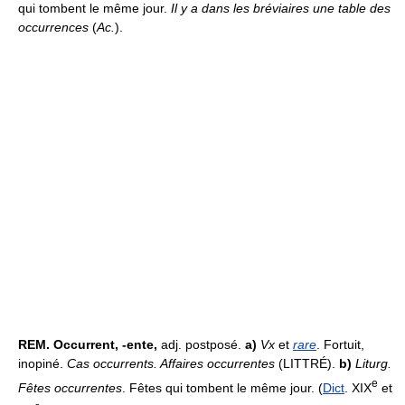
qui tombent le même jour.
Il y a dans les bréviaires une table des
occurrences
(
Ac.
).
REM.
Occurrent, -ente,
adj. postposé.
a)
Vx
et
rare
. Fortuit,
inopiné.
Cas occurrents. Affaires occurrentes
(LITTRÉ).
b)
Liturg.
e
Fêtes occurrentes
. Fêtes qui tombent le même jour. (
Dict
. XIX
et