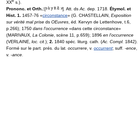
e
XX
s.).
Prononc. et Orth.:
[
]. Att. ds
Ac.
dep. 1718.
Étymol. et
Hist.
1.
1457-76 «
circonstance
» (G. CHASTELLAIN,
Exposition
sur vérité mal prise
ds
OEuvres
, éd. Kervyn de Lettenhove, t.6,
p.266); 1750
dans l'occurrence
«dans cette circonstance»
(MARIVAUX,
La Colonie
, scène 11, p.659); 1896
en l'occurrence
(VERLAINE,
loc. cit.
);
2.
1840 spéc. liturg. cath. (
Ac. Compl.
1842).
Formé sur le part. prés. du lat.
occurrere
, v.
occurrent
; suff.
-ence
,
v.
-ance
.