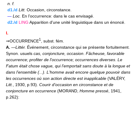
n.
f.
d1./d
Litt.
Occasion, circonstance.
—
Loc.
En l'occurrence: dans le cas envisagé.
d2./d
LING
Apparition d'une unité linguistique dans un énoncé.
I.
1
⇒OCCURRENCE
, subst. fém.
A.
—
Littér.
Événement, circonstance qui se présente fortuitement.
Synon. usuels
cas, conjoncture, occasion
.
Fâcheuse, favorable
occurrence; profiter de l'occurrence; occurrences diverses
.
Le
Fatum était chose vague, qui l'emportait sans doute à la longue et
dans l'ensemble (...). L'homme avait encore quelque pouvoir dans
les occurrences où son action directe est inapplicable
(VALÉRY,
Litt.
, 1930, p.93).
Courir d'occasion en circonstance et de
conjoncture en occurrence
(MORAND,
Homme pressé
, 1941,
p.262):