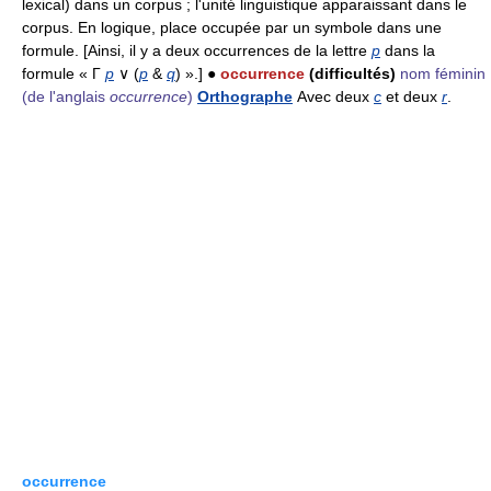
lexical) dans un corpus ; l'unité linguistique apparaissant dans le
corpus. En logique, place occupée par un symbole dans une
formule. [Ainsi, il y a deux occurrences de la lettre
p
dans la
formule « Γ
p
∨ (
p
&
q
) ».] ●
occurrence
(difficultés)
nom féminin
(de l'anglais
occurrence
)
Orthographe
Avec deux
c
et deux
r
.
occurrence