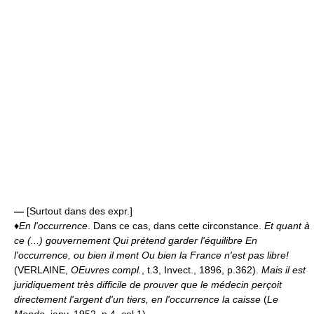
—
[Surtout dans des expr.]
♦
En l'occurrence
. Dans ce cas, dans cette circonstance.
Et quant à
ce (...) gouvernement Qui prétend garder l'équilibre En
l'occurrence, ou bien il ment Ou bien la France n'est pas libre!
(VERLAINE,
OEuvres compl.
, t.3, Invect., 1896, p.362).
Mais il est
juridiquement très difficile de prouver que le médecin perçoit
directement l'argent d'un tiers, en l'occurrence la caisse
(
Le
Monde
, janv. 1952, p.4, col.1).