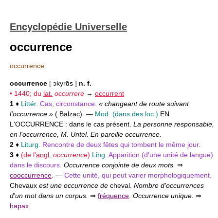
Encyclopédie Universelle
occurrence
occurrence
occurrence
[ ɔkyrɑ̃s ]
n. f.
• 1440; du
lat.
occurrere
→
occurrent
1
♦
Littér.
Cas, circonstance.
« changeant de route suivant
l'occurrence »
(
Balzac
)
.
—
Mod.
(dans des loc.)
EN
L'OCCURRENCE :
dans le cas présent.
La personne responsable,
en l'occurrence, M. Untel. En pareille occurrence.
2
♦
Liturg.
Rencontre de deux fêtes qui tombent le même jour.
3
♦
(de l'
angl.
occurrence
)
Ling.
Apparition (d'une unité de langue)
dans le discours.
Occurrence conjointe de deux mots.
⇒
cooccurrence
.
—
Cette unité, qui peut varier morphologiquement.
Chevaux
est une occurrence de
cheval.
Nombre d'occurrences
d'un mot dans un corpus.
⇒
fréquence
.
Occurrence unique.
⇒
hapax.