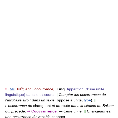
e
3
(
Mil
. XX
; angl.
occurrence
).
Ling.
Apparition (d'une unité
linguistique) dans le discours.
||
Compter les occurrences de
l'auxiliaire
avoir
dans un texte
(opposé à unité,
type
).
||
L'occurrence de
changeant
et de
route
dans la citation de Balzac
qui précède.
⇒
Cooccurrence.
—
Cette unité.
||
Changeant est
une occurrence du vocable
changer.