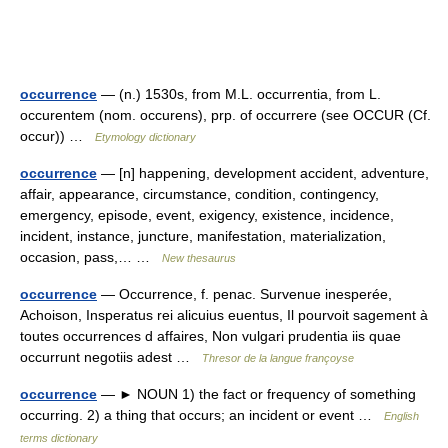
occurrence
— (n.) 1530s, from M.L. occurrentia, from L.
occurentem (nom. occurens), prp. of occurrere (see OCCUR (Cf.
occur)) …
Etymology dictionary
occurrence
— [n] happening, development accident, adventure,
affair, appearance, circumstance, condition, contingency,
emergency, episode, event, exigency, existence, incidence,
incident, instance, juncture, manifestation, materialization,
occasion, pass,… …
New thesaurus
occurrence
— Occurrence, f. penac. Survenue inesperée,
Achoison, Insperatus rei alicuius euentus, Il pourvoit sagement à
toutes occurrences d affaires, Non vulgari prudentia iis quae
occurrunt negotiis adest …
Thresor de la langue françoyse
occurrence
— ► NOUN 1) the fact or frequency of something
occurring. 2) a thing that occurs; an incident or event …
English
terms dictionary